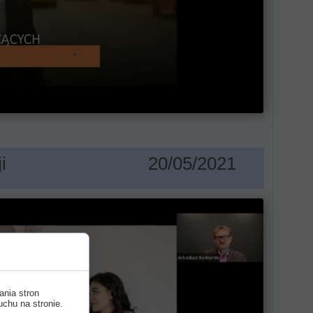
i
20/05/2021
ania stron
uchu na stronie.