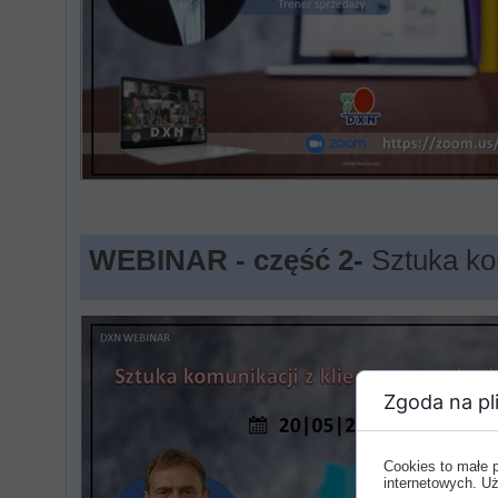
WEBINAR - część 2-
Sztuka ko
Zgoda na pli
Cookies to małe 
internetowych. Uż