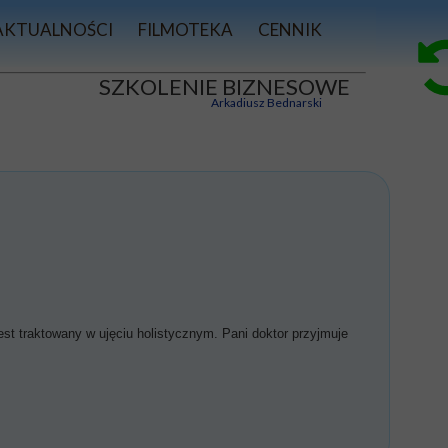
AKTUALNOŚCI
FILMOTEKA
CENNIK
e
I
WSPOMNIENIA
ZKOLENIE BIZNESOWE
 DXN
PRASA
-
Arkadiusz Bednarski
est traktowany w ujęciu holistycznym. Pani doktor przyjmuje