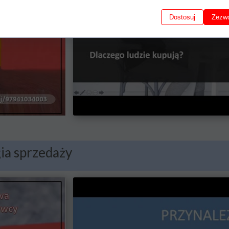
Dostosuj
Zezwó
ia sprzedaży