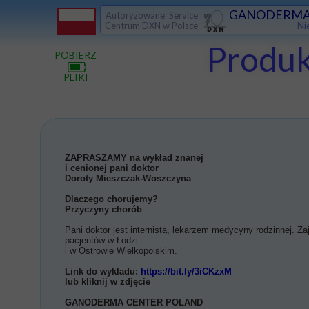
GANODERMA
Autoryzowane Service
Ni
Centrum DXN w Polsce
Produ
POBIERZ
PLIKI
ZAPRASZAMY na wykład znanej
i cenionej pani doktor
Doroty Mieszczak-Woszczyna
Dlaczego chorujemy?
Przyczyny chorób
Pani doktor jest internistą, lekarzem medycyny rodzinnej. Z
pacjentów w Łodzi
i w Ostrowie Wielkopolskim.
Link do wykładu:
https://bit.ly/3iCKzxM
lub kliknij w zdjęcie
GANODERMA CENTER POLAND