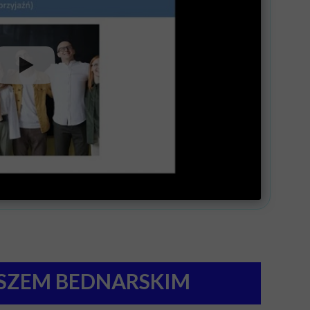
USZEM BEDNARSKIM