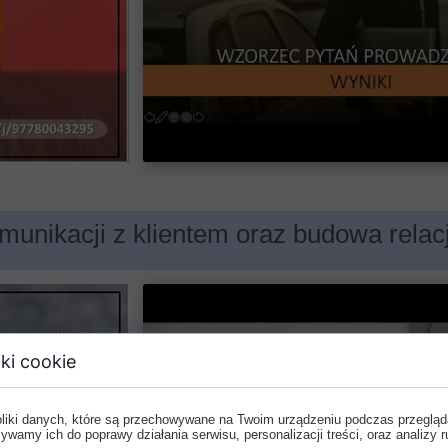
munikacji z klientem oraz budowa relacj
ki cookie
pliki danych, które są przechowywane na Twoim urządzeniu podczas przegląd
ywamy ich do poprawy działania serwisu, personalizacji treści, oraz analizy r