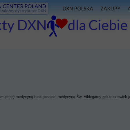
 CENTER POLAND
DXN POLSKA
ZAKUPY
ezależny dystrybutor DXN
kty DXN dla Ciebi
PLAN MARKETINGOWY
WYCIECZK
S
POBIERZ PLIKI
SUKCES W
ajmuje się medycyną funkcjonalną, medycyną Św. Hildegardy gdzie człowiek j