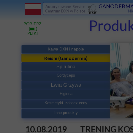
GANODERMA
Autoryzowane Service
Ni
Centrum DXN w Polsce
Produ
POBIERZ
PLIKI
Kawa DXN i napoje
Reishi (Ganoderma)
Spirulina
Cordyceps
Lwia Grzywa
Higiena
Kosmetyki- zobacz ceny
Inne produkty
10.08.2019 TRENIN