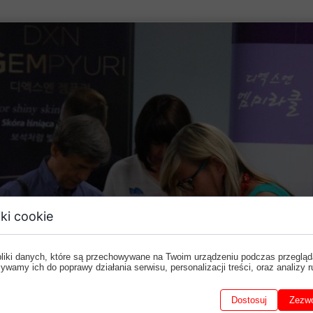
ki cookie
pliki danych, które są przechowywane na Twoim urządzeniu podczas przegląd
ywamy ich do poprawy działania serwisu, personalizacji treści, oraz analizy r
Dostosuj
Zezwó