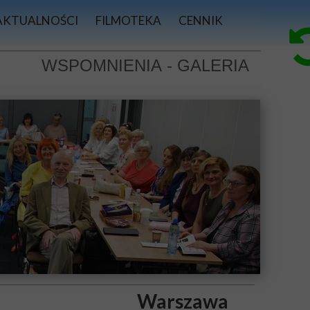
AKTUALNOŚCI
FILMOTEKA
CENNIK
e
I
WSPOMNIENIA
WSPOMNIENIA - GALERIA
 DXN
PRASA
SY YUSON Warszawa