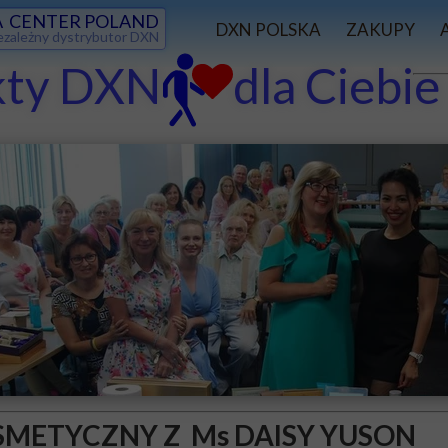
 CENTER POLAND
DXN POLSKA
ZAKUPY
ezależny dystrybutor DXN
kty DXN dla Ciebi
PLAN MARKETINGOWY
WYCIECZK
POBIERZ PLIKI
SUKCES W
G KOSMETYCZNY Z Ms DAI