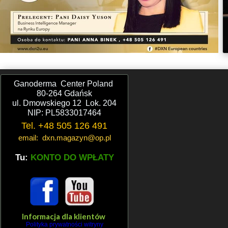
Ganoderma Center Poland
80-264 Gdańsk
ul. Dmowskiego 12 Lok. 204
NIP: PL5833017464
Tel. +48 505 126 491
email: dxn.magazyn@op.pl
Tu:
KONTO DO WPŁATY
Informacja dla klientów
Polityka prywatności witryny