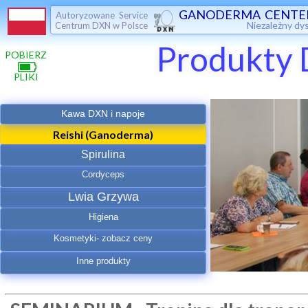
GANODERMA CENTE
Autoryzowane Service
Niezależny dy
Centrum DXN w Polsce
Produkty
POBIERZ
PLIKI
Kawa DXN i napoje
Reishi (Ganoderma)
Spirulina
Cordyceps
Lwia Grzywa
Higiena
Kosmetyki- zobacz ceny
Inne produkty